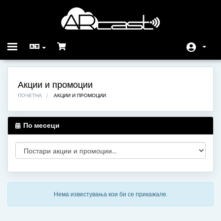
Toggle
navigation
Почетна
Акции и промоции
Store
ПОЧЕТНА
АКЦИИ И ПРОМОЦИИ
Акции и промоции
По месеци
База на знаења
Статус на сервери
Контакт
Нема известувања кои би се прикажале.