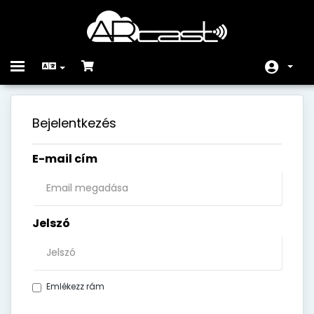
Toggle
navigation
Főoldal
Bejelentkezés
Rendelés
E-mail cím
Közlemények
Tudásbázis
Hálózat állapota
Jelszó
Kapcsolat
Emlékezz rám