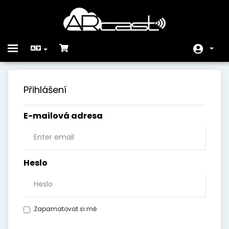
Toggle
navigation
Domů
Přihlášení
Store
E-mailová adresa
Oznámení
Databáze řešení
Stav systému
Heslo
Kontaktujte nás
Zapamatovat si mě