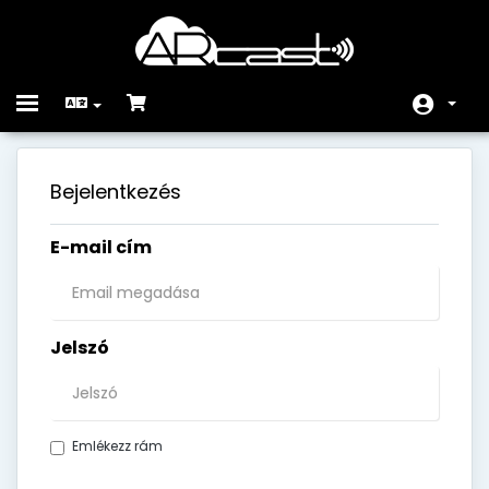
Toggle
navigation
Főoldal
Bejelentkezés
Rendelés
E-mail cím
Közlemények
Tudásbázis
Hálózat állapota
Jelszó
Kapcsolat
Emlékezz rám