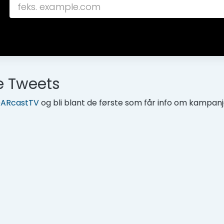
e Tweets
@
ARcastTV
og bli blant de første som får info om kampanje