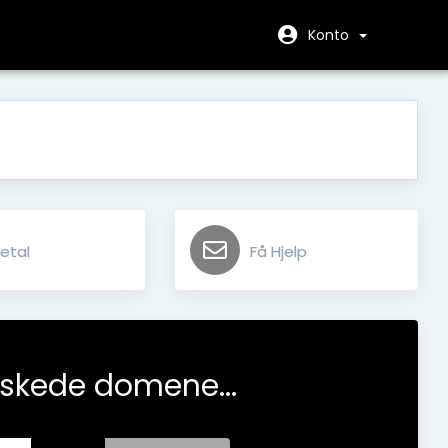
Konto
etal
Få Hjelp
nskede domene...