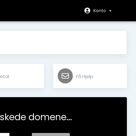
Konto
etal
Få Hjelp
nskede domene...