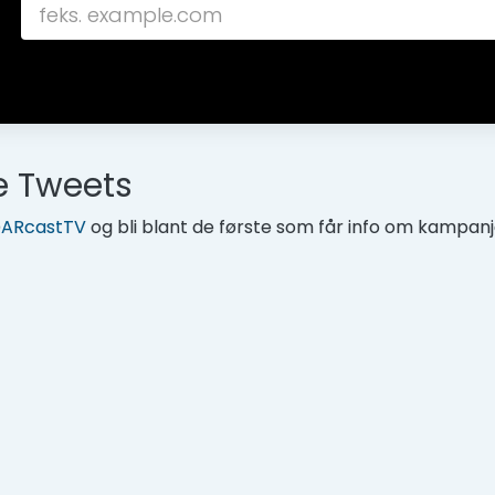
e Tweets
@
ARcastTV
og bli blant de første som får info om kampanje