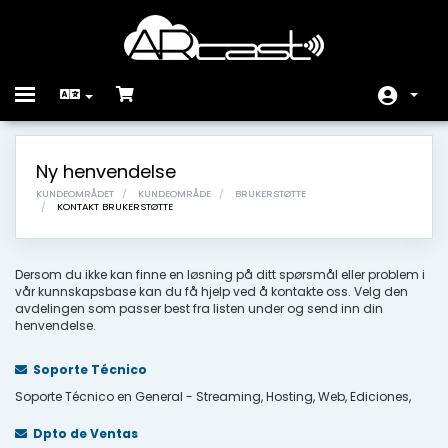
Toggle
navigation
Hjem
Ny henvendelse
Butikk
KUNDEOMRÅDET
KUNDEOMRÅDE
BRUKERSTØTTE
KONTAKT BRUKERSTØTTE
Driftsmeldinger
Kunnskapsbase
Dersom du ikke kan finne en løsning på ditt spørsmål eller problem i
vår kunnskapsbase kan du få hjelp ved å kontakte oss. Velg den
avdelingen som passer best fra listen under og send inn din
Nettverksstatus
henvendelse.
Kontakt oss
Soporte Técnico
Soporte Técnico en General - Streaming, Hosting, Web, Ediciones,
Dpto de Ventas