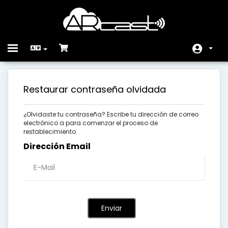
Toggle
navigation
Área de Inicio Clientes
Restaurar contraseña olvidada
Servicios
¿Olvidaste tu contraseña? Escribe tu dirección de correo
Anuncios
electrónico a para comenzar el proceso de
restablecimiento.
Preg. Frecuente (FAQ)
Dirección Email
Estado de la Red
Contáctenos
Enviar