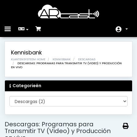
Toggle
navigation
Home
Kennisbank
Winkel
KLANTENSYSTEEM HOME
KENNISBANK
DESCARGAS
DESCARGAS: PROGRAMAS PARA TRANSMITIR TV (VIDEO) Y PRODUCCIÓN
EN VIVO
Nieuws &
Aankondigingen
Categorieën
Kennisbank
Netwerk status
Neem contact op met
ons
Descargas: Programas para
Transmitir TV (Video) y Producción