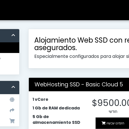
Alojamiento Web SSD con r
asegurados.
Especialmente configurados para alojar 
o
WebHosting SSD - Basic Cloud 5
1 vCore
$9500.0
1 Gb de RAM dedicada
חודשי
5 Gb de
almacenamiento SSD
הזמינו עכשיו