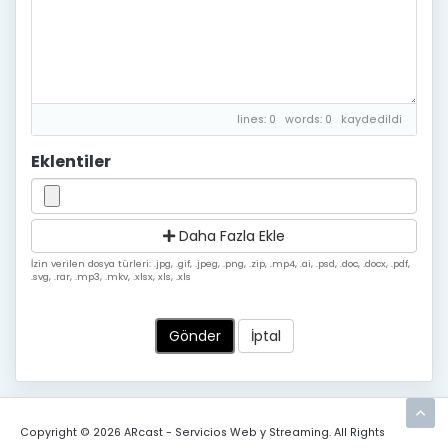
lines: 0 words: 0
kaydedildi
Eklentiler
Daha Fazla Ekle
İzin verilen dosya türleri: .jpg, .gif, .jpeg, .png, .zip, .mp4, .ai, .psd, .doc, .docx, .pdf,
.svg, .rar, .mp3, .mkv, .xlsx, xls, .xls
İptal
Copyright © 2026 ARcast - Servicios Web y Streaming. All Rights