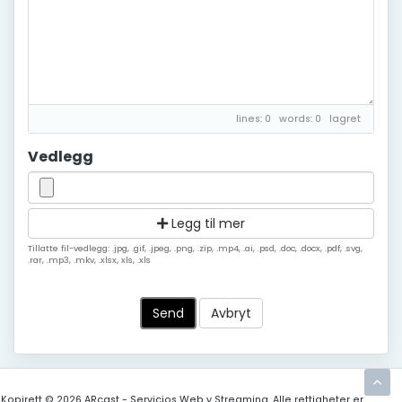
lines: 0 words: 0
lagret
Vedlegg
Legg til mer
Tillatte fil-vedlegg: .jpg, .gif, .jpeg, .png, .zip, .mp4, .ai, .psd, .doc, .docx, .pdf, .svg,
.rar, .mp3, .mkv, .xlsx, xls, .xls
Avbryt
Kopirett © 2026 ARcast - Servicios Web y Streaming. Alle rettigheter er