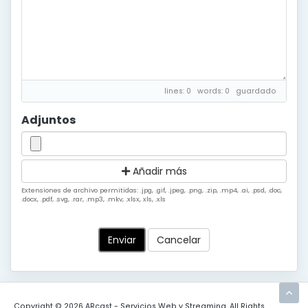
lines: 0 words: 0
guardado
Adjuntos
Añadir más
Extensiones de archivo permitidas: .jpg, .gif, .jpeg, .png, .zip, .mp4, .ai, .psd, .doc,
.docx, .pdf, .svg, .rar, .mp3, .mkv, .xlsx, xls, .xls
Cancelar
Copyright © 2026 ARcast - Servicios Web y Streaming. All Rights