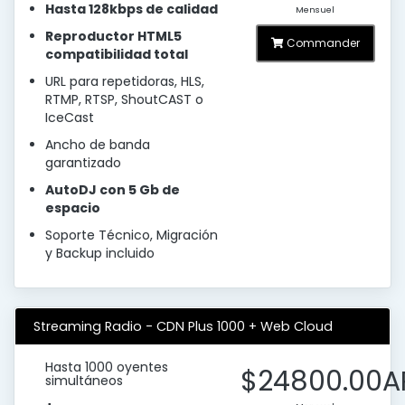
Hasta 128kbps de calidad
Mensuel
Reproductor HTML5
Commander
compatibilidad total
URL para repetidoras, HLS,
RTMP, RTSP, ShoutCAST o
IceCast
Ancho de banda
garantizado
AutoDJ con 5 Gb de
espacio
Soporte Técnico, Migración
y Backup incluido
Streaming Radio - CDN Plus 1000 + Web Cloud
Hasta 1000 oyentes
$24800.00A
simultáneos