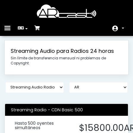
Toggle
navigation
Espace client
Streaming Audio para Radios 24 horas
Magasin
Sin límite de transferencia mensual ni problemas de
Copyright.
Actualités
Base de connaissances
État du réseau
Contactez-nous
Streaming Radio - CDN Basic 500
Hasta 500 oyentes
$15800.00A
simultáneos