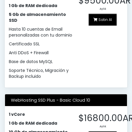
$9500.00AR
1 Gb de RAM dedicada
Aylık
5 Gb de almacenamiento
Satın Al
SSD
Hasta 10 cuentas de Email
personalizadas con tu dominio
Certificado SSL
Anti DDoS + Firewall
Base de datos MySQL
Soporte Técnico, Migración y
Backup incluido
WebHosting SSD Plus - Basic Cloud 10
1 vCore
$16800.00A
1 Gb de RAM dedicada
Aylık