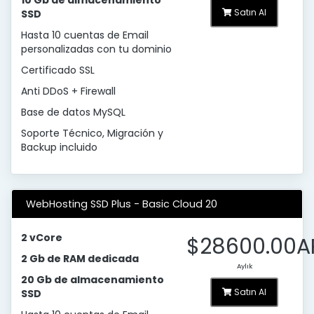
10 Gb de almacenamiento
Satın Al
SSD
Hasta 10 cuentas de Email
personalizadas con tu dominio
Certificado SSL
Anti DDoS + Firewall
Base de datos MySQL
Soporte Técnico, Migración y
Backup incluido
WebHosting SSD Plus - Basic Cloud 20
2 vCore
$28600.00A
2 Gb de RAM dedicada
Aylık
20 Gb de almacenamiento
Satın Al
SSD