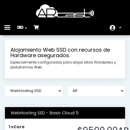
Toggle
navigation
Ana Sayfa
Alojamiento Web SSD con recursos de
Hardware asegurados.
Ürünler
Especialmente configurados para alojar sitios Wordpress y
Duyurular
plataformas Web
Bilgi Bankası
Sunucu/Ağ Durumu
İletişim
WebHosting SSD - Basic Cloud 5
1 vCore