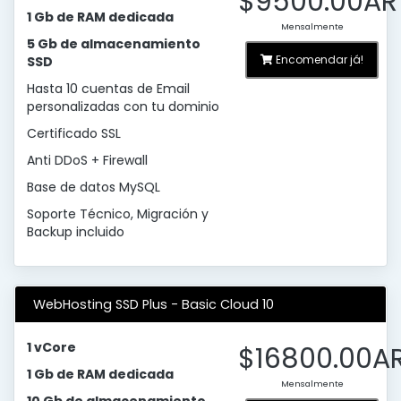
$9500.00AR
1 Gb de RAM dedicada
Mensalmente
5 Gb de almacenamiento
Encomendar já!
SSD
Hasta 10 cuentas de Email
personalizadas con tu dominio
Certificado SSL
Anti DDoS + Firewall
Base de datos MySQL
Soporte Técnico, Migración y
Backup incluido
WebHosting SSD Plus - Basic Cloud 10
1 vCore
$16800.00A
1 Gb de RAM dedicada
Mensalmente