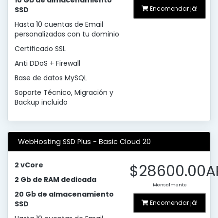
10 Gb de almacenamiento
Encomendar já!
SSD
Hasta 10 cuentas de Email
personalizadas con tu dominio
Certificado SSL
Anti DDoS + Firewall
Base de datos MySQL
Soporte Técnico, Migración y
Backup incluido
WebHosting SSD Plus - Basic Cloud 20
2 vCore
$28600.00A
2 Gb de RAM dedicada
Mensalmente
20 Gb de almacenamiento
Encomendar já!
SSD