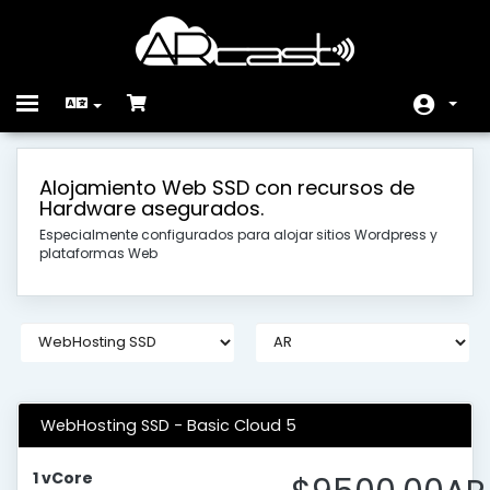
Toggle
navigation
Área do Cliente
Alojamiento Web SSD con recursos de
Hardware asegurados.
Loja
Especialmente configurados para alojar sitios Wordpress y
Anúncios
plataformas Web
Base de Conhecimento
Estado da Rede
Contacte-nos
WebHosting SSD - Basic Cloud 5
1 vCore