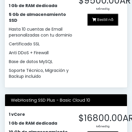
$9500.00AR
1 Gb de RAM dedicada
Månedlig
5 Gb de almacenamiento
Bestill nå
SSD
Hasta 10 cuentas de Email
personalizadas con tu dominio
Certificado SSL
Anti DDoS + Firewall
Base de datos MySQL
Soporte Técnico, Migración y
Backup incluido
WebHosting SSD Plus - Basic Cloud 10
1 vCore
$16800.00A
1 Gb de RAM dedicada
Månedlig