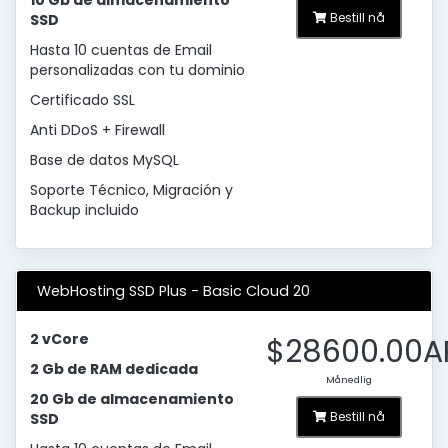
10 Gb de almacenamiento
Bestill nå
SSD
Hasta 10 cuentas de Email
personalizadas con tu dominio
Certificado SSL
Anti DDoS + Firewall
Base de datos MySQL
Soporte Técnico, Migración y
Backup incluido
WebHosting SSD Plus - Basic Cloud 20
2 vCore
$28600.00A
2 Gb de RAM dedicada
Månedlig
20 Gb de almacenamiento
Bestill nå
SSD