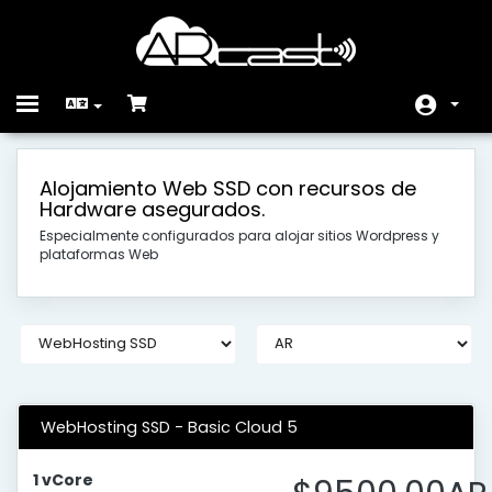
Toggle
navigation
Hjem
Alojamiento Web SSD con recursos de
Hardware asegurados.
Butikk
Especialmente configurados para alojar sitios Wordpress y
Driftsmeldinger
plataformas Web
Kunnskapsbase
Nettverksstatus
Kontakt oss
WebHosting SSD - Basic Cloud 5
1 vCore