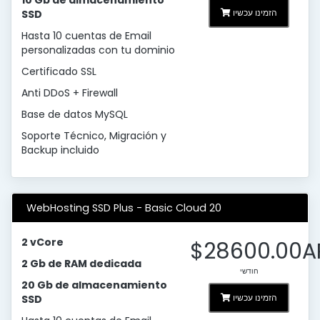
10 Gb de almacenamiento
הזמינו עכשיו
SSD
Hasta 10 cuentas de Email
personalizadas con tu dominio
Certificado SSL
Anti DDoS + Firewall
Base de datos MySQL
Soporte Técnico, Migración y
Backup incluido
WebHosting SSD Plus - Basic Cloud 20
2 vCore
$28600.00A
2 Gb de RAM dedicada
חודשי
20 Gb de almacenamiento
הזמינו עכשיו
SSD