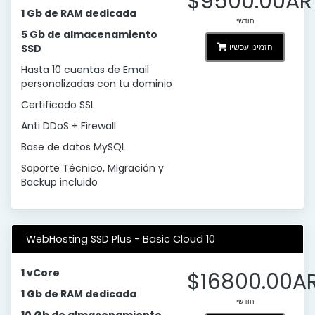
$9500.00AR
1 Gb de RAM dedicada
חודשי
5 Gb de almacenamiento
הזמינו עכשיו
SSD
Hasta 10 cuentas de Email
personalizadas con tu dominio
Certificado SSL
Anti DDoS + Firewall
Base de datos MySQL
Soporte Técnico, Migración y
Backup incluido
WebHosting SSD Plus - Basic Cloud 10
1 vCore
$16800.00A
1 Gb de RAM dedicada
חודשי