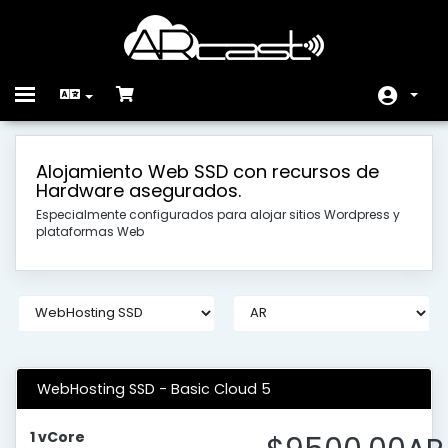
Toggle
navigation
首頁
Alojamiento Web SSD con recursos de
Hardware asegurados.
Store
Especialmente configurados para alojar sitios Wordpress y
公告
plataformas Web
知識庫
服務狀態
聯絡我們
WebHosting SSD - Basic Cloud 5
1 vCore