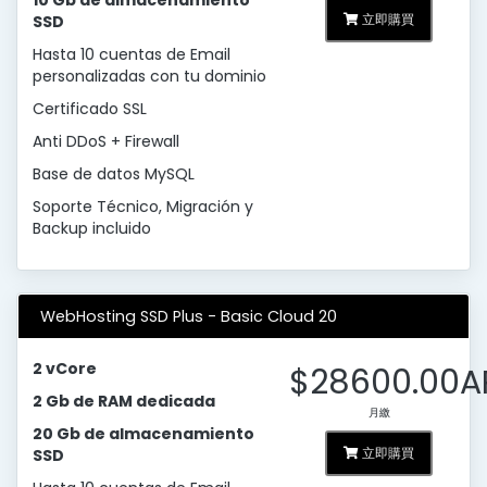
10 Gb de almacenamiento
立即購買
SSD
Hasta 10 cuentas de Email
personalizadas con tu dominio
Certificado SSL
Anti DDoS + Firewall
Base de datos MySQL
Soporte Técnico, Migración y
Backup incluido
WebHosting SSD Plus - Basic Cloud 20
2 vCore
$28600.00A
2 Gb de RAM dedicada
月繳
20 Gb de almacenamiento
立即購買
SSD