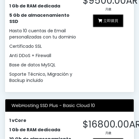
$9500.00AR
1 Gb de RAM dedicada
月繳
5 Gb de almacenamiento
立即購買
SSD
Hasta 10 cuentas de Email
personalizadas con tu dominio
Certificado SSL
Anti DDoS + Firewall
Base de datos MySQL
Soporte Técnico, Migración y
Backup incluido
WebHosting SSD Plus - Basic Cloud 10
1 vCore
$16800.00A
1 Gb de RAM dedicada
月繳