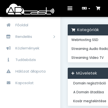
Toggle
navigation
Főoldal
Kategóriák
Rendelés
WebHosting SSD
Közlemények
Streaming Audio Radi
Streaming Video TV
Tudásbázis
Hálózat állapota
Műveletek
Kapcsolat
Domain regisztráció
A Domain átadása
Kosár megtekintése