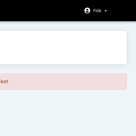
Fiók
eket