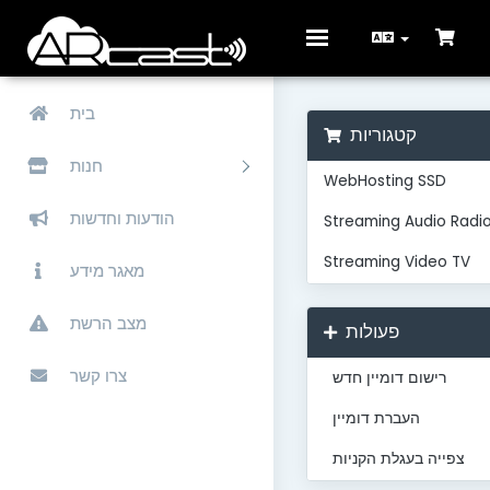
Toggle
navigation
בית
קטגוריות
חנות
WebHosting SSD
הודעות וחדשות
Streaming Audio Radi
Streaming Video TV
מאגר מידע
מצב הרשת
פעולות
צרו קשר
רישום דומיין חדש
העברת דומיין
צפייה בעגלת הקניות