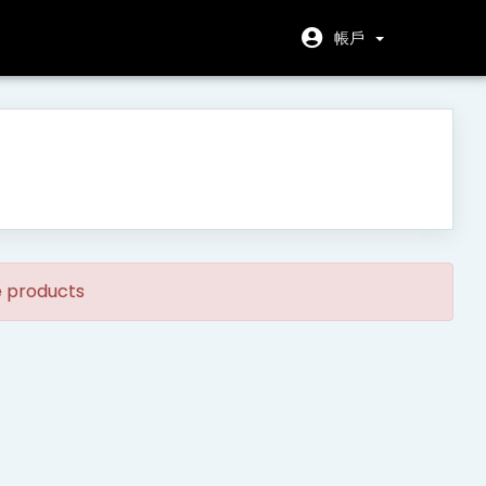
帳戶
e products