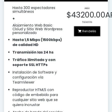
Hasta 300 espectadores
Akár
simultáneos
$43200.00A
+
havonta
Alojamiento Web Basic
Cloud y Sitio Web Wordpress
Rendelés
personalizado
Hasta 1,5 Mbps (1500kbps)
de calidad HD
Transmisión las 24 hs
Tráfico ilimitado y con
soporte SSL HTTPs
Instalación de Software y
configuración vía
TeamViewer
Reproductor HTML5 con
código de embebido para
cualquier sitio web que se
quiera incrustar