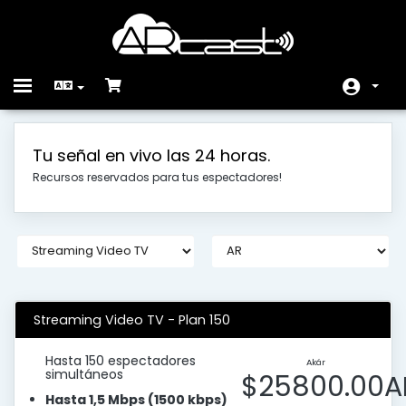
Toggle
navigation
Főoldal
Tu señal en vivo las 24 horas.
Rendelés
Recursos reservados para tus espectadores!
Közlemények
Tudásbázis
Hálózat állapota
Kapcsolat
Streaming Video TV - Plan 150
Hasta 150 espectadores
Akár
simultáneos
$25800.00A
Hasta 1,5 Mbps (1500 kbps)