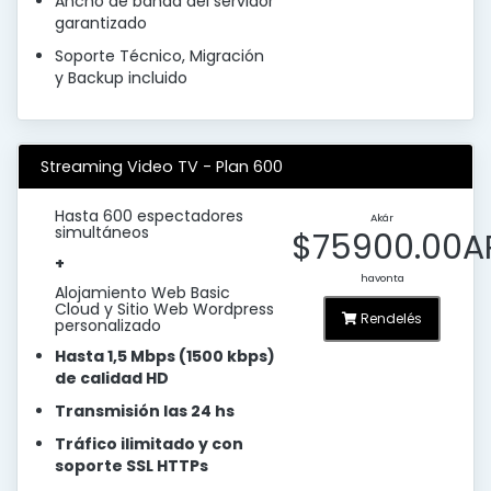
Ancho de banda del servidor
garantizado
Soporte Técnico, Migración
y Backup incluido
Streaming Video TV - Plan 600
Hasta 600 espectadores
Akár
simultáneos
$75900.00A
+
havonta
Alojamiento Web Basic
Cloud y Sitio Web Wordpress
Rendelés
personalizado
Hasta 1,5 Mbps (1500 kbps)
de calidad HD
Transmisión las 24 hs
Tráfico ilimitado y con
soporte SSL HTTPs