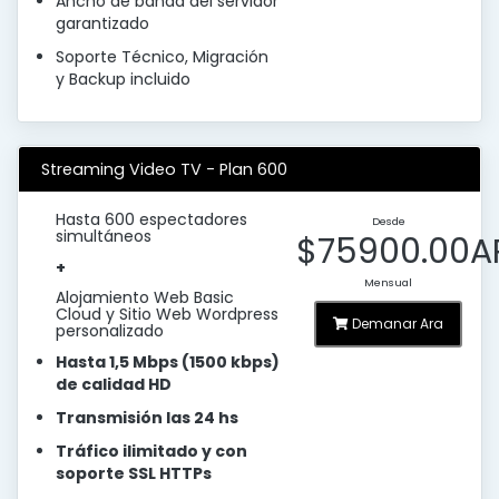
Ancho de banda del servidor
garantizado
Soporte Técnico, Migración
y Backup incluido
Streaming Video TV - Plan 600
Hasta 600 espectadores
Desde
simultáneos
$75900.00A
+
Mensual
Alojamiento Web Basic
Cloud y Sitio Web Wordpress
Demanar Ara
personalizado
Hasta 1,5 Mbps (1500 kbps)
de calidad HD
Transmisión las 24 hs
Tráfico ilimitado y con
soporte SSL HTTPs