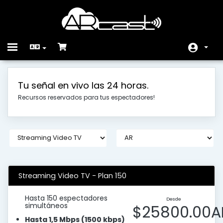
Toggle
navigation
Àrea d'Inici clients
Tu señal en vivo las 24 horas.
Store
Recursos reservados para tus espectadores!
Promocions
Preguntes Freqüents -
FAQ
Estat de la xarxa
Streaming Video TV - Plan 150
Contacti'ns
Hasta 150 espectadores
Desde
simultáneos
$25800.00A
Hasta 1,5 Mbps (1500 kbps)