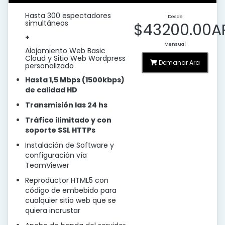
Hasta 300 espectadores
Desde
simultáneos
$43200.00A
+
Mensual
Alojamiento Web Basic
Cloud y Sitio Web Wordpress
Demanar Ara
personalizado
Hasta 1,5 Mbps (1500kbps)
de calidad HD
Transmisión las 24 hs
Tráfico ilimitado y con
soporte SSL HTTPs
Instalación de Software y
configuración vía
TeamViewer
Reproductor HTML5 con
código de embebido para
cualquier sitio web que se
quiera incrustar