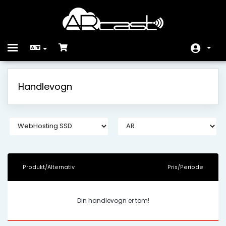
Toggle
navigation
Hjem
Handlevogn
Butikk
Driftsmeldinger
Kunnskapsbase
Nettverksstatus
Produkt/Alternativ
Pris/Periode
Kontakt oss
Din handlevogn er tom!