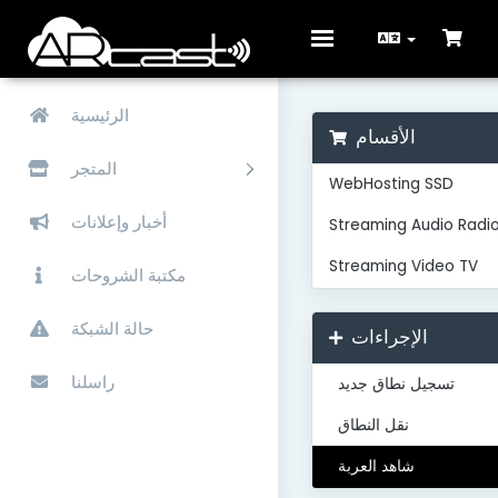
Toggle
navigation
الرئيسية
الأقسام
المتجر
WebHosting SSD
أخبار وإعلانات
Streaming Audio Radi
Streaming Video TV
مكتبة الشروحات
حالة الشبكة
الإجراءات
راسلنا
تسجيل نطاق جديد
نقل النطاق
شاهد العربة