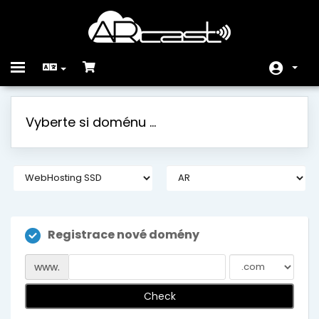
Toggle
navigation
Domů
Vyberte si doménu ...
Store
Oznámení
Databáze řešení
Stav systému
Registrace nové domény
Kontaktujte nás
www.
Check