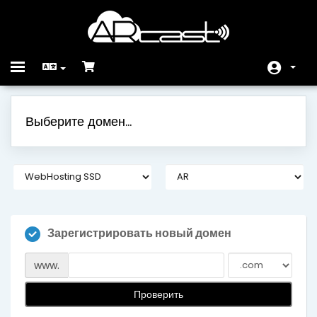
Toggle
navigation
Главная
Выберите домен...
Store
Объявления
База знаний
Статус сети
Зарегистрировать новый домен
Связь с нами
www.
Проверить