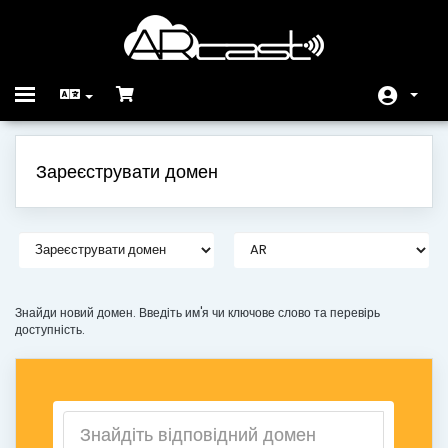
Toggle
navigation
Головна
Зареєструвати домен
Store
Сповіщення
База знань
Статус мережі
Знайди новий домен. Введіть им'я чи ключове слово та перевірь
доступність.
Зв'язок з нами