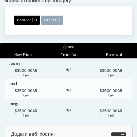
Browse extensions by category
Popular (3)
Other (2)
Домен
New Price
Transfer
Renewal
.com
N/A
$3500.00AR
$3500.00AR
1 рік
1 рік
.net
N/A
$3500.00AR
$3500.00AR
1 рік
1 рік
.org
N/A
$3500.00AR
$3500.00AR
1 рік
1 рік
Додати веб-хостінг