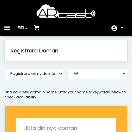
Toggle
navigation
Hem - Kundavdelning
Registrera Domän
Butik
Nyheter & Meddelanden
Hjälpcentral
Nätverksstatus
Find your new domain name. Enter your name or keywords below to
check availability.
Kontakta Oss