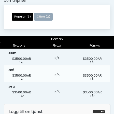
Domänpriser
Popular (3)
Other (2)
Domän
Nytt pris
Flytta
Förnya
.com
N/A
$3500.00AR
$3500.00AR
1 År
1 År
.net
N/A
$3500.00AR
$3500.00AR
1 År
1 År
.org
N/A
$3500.00AR
$3500.00AR
1 År
1 År
Lägg till en tjänst