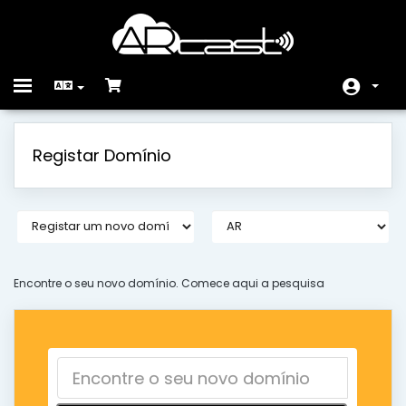
Toggle
navigation
Área do Cliente
Registar Domínio
Loja
Anúncios
Base de Conhecimento
Estado da Rede
Encontre o seu novo domínio. Comece aqui a pesquisa
Contacte-nos